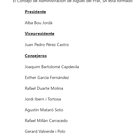
El Consejo de Administración de Aigües del Prat, SA está formado 
Presidente
Alba Bou Jordà
Vicepresidente
Juan Pedro Pérez Castro
Consejeros
Joaquim Bartolomé Capdevila
Esther García Fernández
Rafael Duarte Molina
Jordi Ibern i Tortosa
Agustín Mataró Soto
Rafael Millán Carracedo
Gerard Valverde i Polo