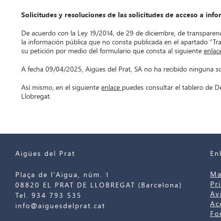
Solicitudes y resoluciones de las solicitudes de acceso a inf
De acuerdo con la Ley 19/2014, de 29 de diciembre, de transparenci
la información pública que no consta publicada en el apartado “Tr
su petición por medio del formulario que consta al siguiente
enlac
A fecha 09/04/2025, Aigües del Prat, SA no ha recibido ninguna sol
Así mismo, en el siguiente
enlace
puedes consultar el tablero de D
Llobregat.
Aigües del Prat
En
Ma
Plaça de l'Aigua, núm. 1
Pr
08820 EL PRAT DE LLOBREGAT (Barcelona)
Av
Tel. 934 793 535
Ac
info@aiguesdelprat.cat
Fo