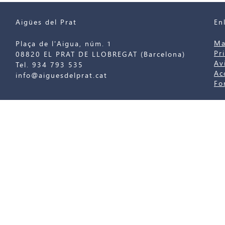
Aigües del Prat
En
Ma
Plaça de l'Aigua, núm. 1
Pr
08820 EL PRAT DE LLOBREGAT (Barcelona)
Av
Tel. 934 793 535
Ac
info@aiguesdelprat.cat
Fo