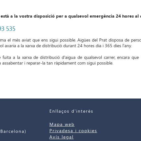
 està a la vostra disposició per a qualsevol emergència 24 hores al 
93 535
ema el més aviat que ens sigui possible. Aigües del Prat disposa de perso
 avaria a la xarxa de distribució durant 24 hores dia i 365 dies l'any.
 fuita a la xarxa de distribució d'aigua de qualsevol carrer, encara que
 assabentar i reparar-la tan ràpidament com sigui possible.
Enllaços d'interès
Mapa web
Privadesa i cookies
Barcelona)
Avís legal