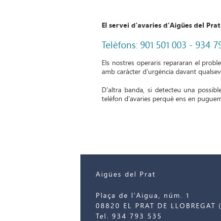
El servei d'avaries d'Aigües del Prat
Telèfons: 901 501 003 -
934 7
Els nostres operaris repararan el probl
amb caràcter d'urgència davant qualsevol
D'altra banda, si detecteu una possible
telèfon d'avaries perquè ens en puguem
Aigües del Prat
Plaça de l'Aigua, núm. 1
08820 EL PRAT DE LLOBREGAT (
Tel. 934 793 535