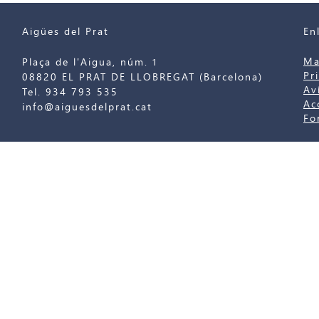
Aigües del Prat
En
Ma
Plaça de l'Aigua, núm. 1
Pr
08820 EL PRAT DE LLOBREGAT (Barcelona)
Av
Tel. 934 793 535
Ac
info@aiguesdelprat.cat
Fo