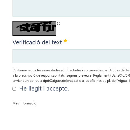
Refresca CAPTCHA
Obligatori
Verificació del text
L’informem que les seves dades són tractades i conservades per Aigües del Prat
a la prescripció de responsabilitats. Segons preveu el Reglament (UE) 2016/679 p
enviant un correu a dpd@aiguesdelprat.cat o a les oficines de pl. de l’Aigua, 1
He llegit i accepto.
Més informació