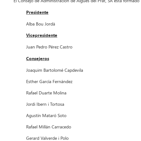
El Consejo de Administración de Aigües del Prat, SA está formado 
Presidente
Alba Bou Jordà
Vicepresidente
Juan Pedro Pérez Castro
Consejeros
Joaquim Bartolomé Capdevila
Esther García Fernández
Rafael Duarte Molina
Jordi Ibern i Tortosa
Agustín Mataró Soto
Rafael Millán Carracedo
Gerard Valverde i Polo