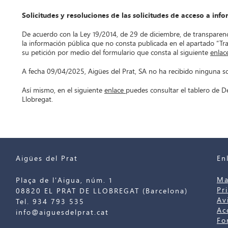
Solicitudes y resoluciones de las solicitudes de acceso a inf
De acuerdo con la Ley 19/2014, de 29 de diciembre, de transparenci
la información pública que no consta publicada en el apartado “Tr
su petición por medio del formulario que consta al siguiente
enlac
A fecha 09/04/2025, Aigües del Prat, SA no ha recibido ninguna sol
Así mismo, en el siguiente
enlace
puedes consultar el tablero de D
Llobregat.
Aigües del Prat
En
Ma
Plaça de l'Aigua, núm. 1
Pr
08820 EL PRAT DE LLOBREGAT (Barcelona)
Av
Tel. 934 793 535
Ac
info@aiguesdelprat.cat
Fo