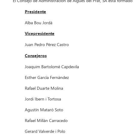
El Consejo de Administración de Aigües del Prat, SA está formado 
Presidente
Alba Bou Jordà
Vicepresidente
Juan Pedro Pérez Castro
Consejeros
Joaquim Bartolomé Capdevila
Esther García Fernández
Rafael Duarte Molina
Jordi Ibern i Tortosa
Agustín Mataró Soto
Rafael Millán Carracedo
Gerard Valverde i Polo