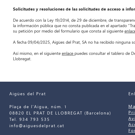
Solicitudes y resoluciones de las solicitudes de acceso a inf
De acuerdo con la Ley 19/2014, de 29 de diciembre, de transparenci
la información pública que no consta publicada en el apartado “Tr
su petición por medio del formulario que consta al siguiente
enlac
A fecha 09/04/2025, Aigües del Prat, SA no ha recibido ninguna sol
Así mismo, en el siguiente
enlace
puedes consultar el tablero de D
Llobregat.
Aigües del Prat
En
Ma
Plaça de l'Aigua, núm. 1
Pr
08820 EL PRAT DE LLOBREGAT (Barcelona)
Av
Tel. 934 793 535
Ac
info@aiguesdelprat.cat
Fo