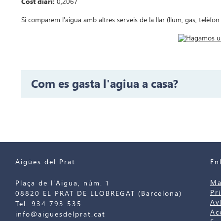
Cost diari:
0,2067
Si comparem l'aigua amb altres serveis de la llar (llum, gas, telèfon
Com es gasta l'agiua a casa?
Aigües del Prat
En
Ma
Plaça de l'Aigua, núm. 1
Pr
08820 EL PRAT DE LLOBREGAT (Barcelona)
Av
Tel. 934 793 535
Ac
info@aiguesdelprat.cat