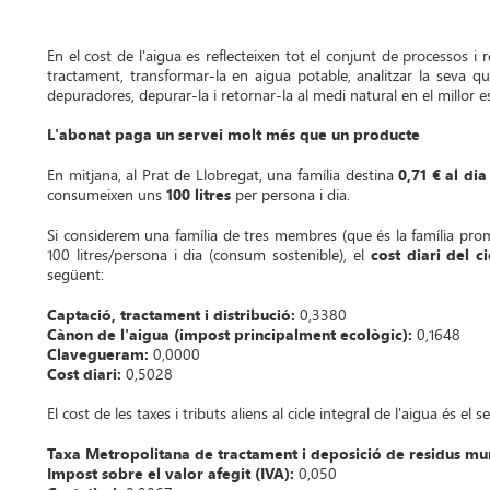
En el cost de l'aigua es reflecteixen tot el conjunt de processos i 
tractament, transformar-la en aigua potable, analitzar la seva qual
depuradores, depurar-la i retornar-la al medi natural en el millor es
L'abonat paga un servei molt més que un producte
En mitjana, al Prat de Llobregat, una família destina
0,71 € al dia
consumeixen uns
100 litres
per persona i dia.
Si considerem una família de tres membres (que és la família pr
100 litres/persona i dia (consum sostenible), el
cost diari del c
següent:
Captació, tractament i distribució:
0,3380
Cànon de l'aigua (impost principalment ecològic):
0,1648
Clavegueram:
0,0000
Cost diari:
0,5028
El cost de les taxes i tributs aliens al cicle integral de l'aigua és el 
Taxa Metropolitana de tractament i deposició de residus mu
Impost sobre el valor afegit (IVA):
0,050