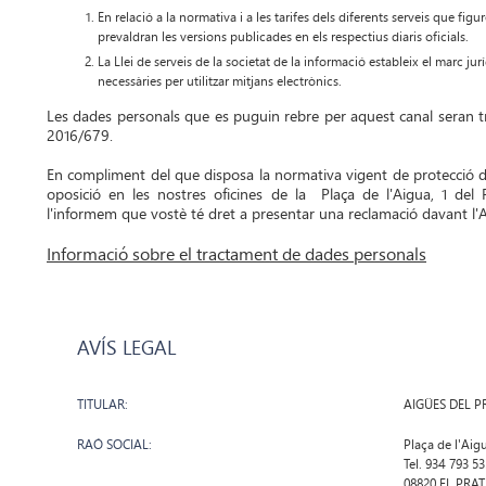
En relació a la normativa i a les tarifes dels diferents serveis que fi
prevaldran les versions publicades en els respectius diaris oficials.
La Llei de serveis de la societat de la informació estableix el marc jur
necessàries per utilitzar mitjans electrònics.
Les dades personals que es puguin rebre per aquest canal seran t
2016/679.
En compliment del que disposa la normativa vigent de protecció de d
oposició en les nostres oficines de la Plaça de l'Aigua, 1 del
l'informem que vostè té dret a presentar una reclamació davant l'Au
Informació sobre el tractament de dades personals
AVÍS LEGAL
TITULAR:
AIGÜES DEL PR
RAÓ SOCIAL:
Plaça de l'Aig
Tel. 934 793 53
08820 EL PRAT