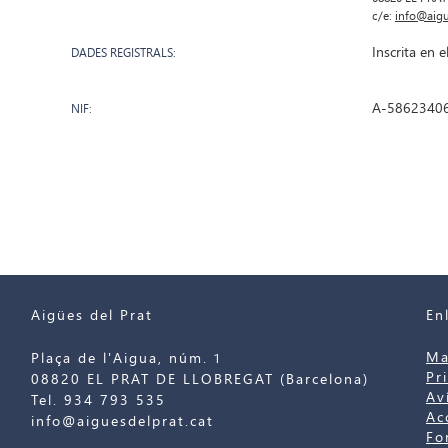
c/e:
info@aigu
Inscrita en e
DADES REGISTRALS:
A-5862340
NIF:
Aigües del Prat
En
Ma
Plaça de l'Aigua, núm. 1
Pr
08820 EL PRAT DE LLOBREGAT (Barcelona)
Av
Tel. 934 793 535
Ac
info@aiguesdelprat.cat
Fo