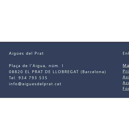
Aigües del Prat
En
Ma
Plaça de l'Aigua, núm. 1
Pr
08820 EL PRAT DE LLOBREGAT (Barcelona)
Av
Tel. 934 793 535
Ac
info@aiguesdelprat.cat
Fo