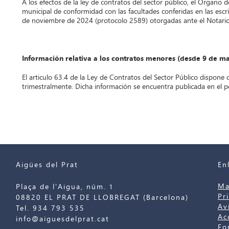
A los efectos de la ley de contratos del sector público, el Órgano 
municipal de conformidad con las facultades conferidas en las esc
de noviembre de 2024 (protocolo 2589) otorgadas ante el Notario 
Información relativa a los contratos menores (desde 9 de m
El articulo 63.4 de la Ley de Contratos del Sector Público dispone 
trimestralmente. Dicha información se encuentra publicada en el per
Aigües del Prat
En
Ma
Plaça de l'Aigua, núm. 1
Pr
08820 EL PRAT DE LLOBREGAT (Barcelona)
Av
Tel. 934 793 535
Ac
info@aiguesdelprat.cat
Fo