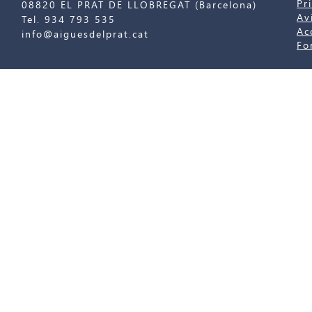
Pr
08820 EL PRAT DE LLOBREGAT (Barcelona)
Av
Tel. 934 793 535
Ac
info@aiguesdelprat.cat
Fo