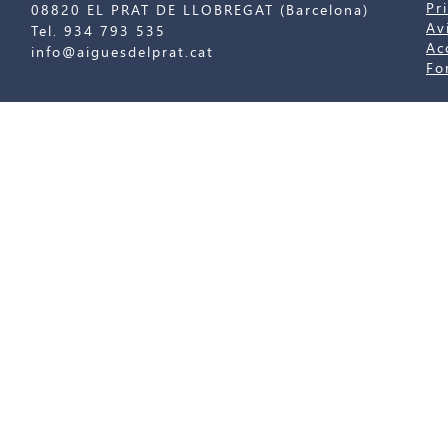
Pr
08820 EL PRAT DE LLOBREGAT (Barcelona)
Av
Tel. 934 793 535
Ac
info@aiguesdelprat.cat
Fo