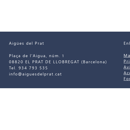
Aigües del Prat
En
Ma
Plaça de l'Aigua, núm. 1
Pr
08820 EL PRAT DE LLOBREGAT (Barcelona)
Av
Tel. 934 793 535
Ac
info@aiguesdelprat.cat
Fo