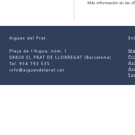
Más información en las of
Aigües del Prat
En
Ma
Plaça de l'Aigua, núm. 1
Pr
08820 EL PRAT DE LLOBREGAT (Barcelona)
Av
Tel. 934 793 535
Ac
info@aiguesdelprat.cat
Fo