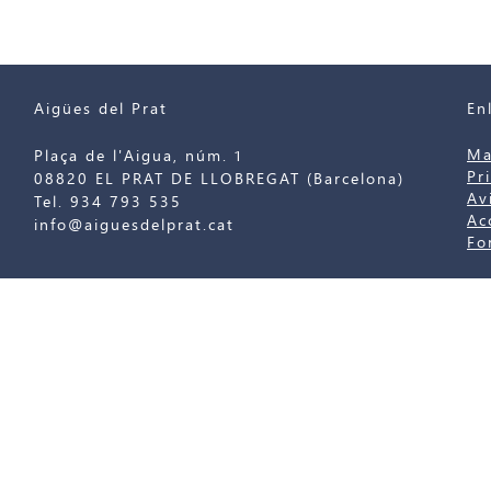
Aigües del Prat
En
Ma
Plaça de l'Aigua, núm. 1
Pr
08820 EL PRAT DE LLOBREGAT (Barcelona)
Av
Tel. 934 793 535
Ac
info@aiguesdelprat.cat
Fo