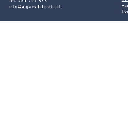
Tel. 934 793 535
Ac
info@aiguesdelprat.cat
Fo