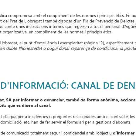
ica compromesa amb el compliment de les normes i principis ètics. En aques
t del Prat de Llobregat
i també disposa d’un Pla de Prevenció de Delictes 
que conté unes instruccions internes que regeixen a tot el personal d’Aigü
tat organitzativa, en compliment de les normes i principis ètics.
 Llobregat, al punt d’excel·lència i exemplaritat (pàgina 12), específicamen
n dubte l’honestedat o pugui donar l’aparença de condicionar la pràcti
 D'INFORMACIÓ: CANAL DE DE
rat, SA per informar o denunciar, també de forma anònima, accions
bits que es diuen al canal.
 d’aigua per a incidències o preguntes relacionades amb el contracte, les l
domiciliació, etc. han de fer servir el
formulari per a gestions d'abonats
.
l de comunicació totalment segur i confidencial amb l’objectiu
d’informar 