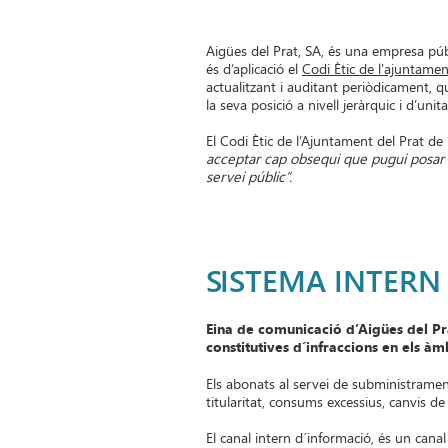
Aigües del Prat, SA, és una empresa públ
és d’aplicació el
Codi Ètic de l'ajuntamen
actualitzant i auditant periòdicament, 
la seva posició a nivell jeràrquic i d’uni
El Codi Ètic de l’Ajuntament del Prat de
acceptar cap obsequi que pugui posar e
servei públic”.
SISTEMA INTERN
Eina de comunicació d’Aigües del P
constitutives d´infraccions en els àm
Els abonats al servei de subministrament
titularitat, consums excessius, canvis de 
El canal intern d´informació, és un cana