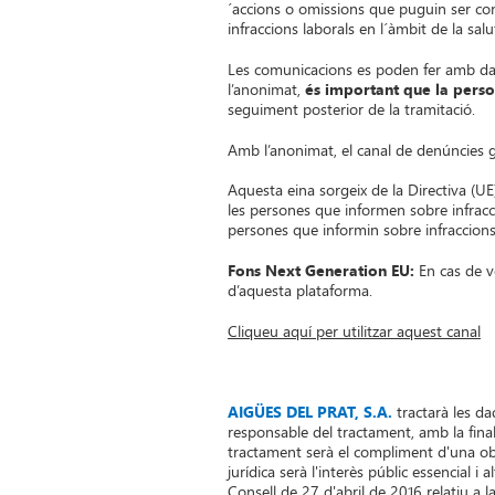
´accions o omissions que puguin ser cons
infraccions laborals en l´àmbit de la salut
Les comunicacions es poden fer amb dade
l’anonimat,
és important que la perso
seguiment posterior de la tramitació.
Amb l’anonimat, el canal de denúncies ga
Aquesta eina sorgeix de la Directiva (UE
les persones que informen sobre infracc
persones que informin sobre infraccions 
Fons Next Generation EU:
En cas de vo
d’aquesta plataforma.
Cliqueu aquí per utilitzar aquest canal
AIGÜES DEL PRAT, S.A.
tractarà les da
responsable del tractament, amb la finali
tractament serà el compliment d'una obli
jurídica serà l'interès públic essencial 
Consell de 27 d'abril de 2016 relatiu a 