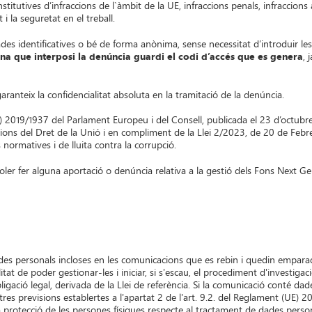
titutives d’infraccions de l`àmbit de la UE, infraccions penals, infraccion
 i la seguretat en el treball.
s identificatives o bé de forma anònima, sense necessitat d’introduir les 
na que interposi la denúncia guardi el codi d’accés que es genera
, 
ranteix la confidencialitat absoluta en la tramitació de la denúncia.
) 2019/1937 del Parlament Europeu i del Consell, publicada el 23 d’octubre 
ions del Dret de la Unió i en compliment de la Llei 2/2023, de 20 de Febre
normatives i de lluita contra la corrupció.
ler fer alguna aportació o denúncia relativa a la gestió dels Fons Next Gen
des personals incloses en les comunicacions que es rebin i quedin empara
tat de poder gestionar-les i iniciar, si s'escau, el procediment d'investigac
gació legal, derivada de la Llei de referència. Si la comunicació conté dade
i altres previsions establertes a l'apartat 2 de l'art. 9.2. del Reglament (UE
la protecció de les persones físiques respecte al tractament de dades perso