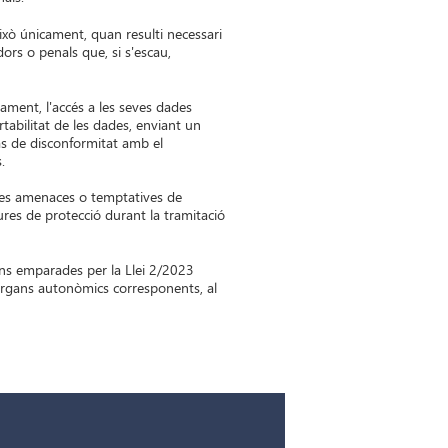
ixò únicament, quan resulti necessari
ors o penals que, si s'escau,
ament, l'accés a les seves dades
ortabilitat de les dades, enviant un
as de disconformitat amb el
.
ses amenaces o temptatives de
ures de protecció durant la tramitació
ions emparades per la Llei 2/2023
 òrgans autonòmics corresponents, al