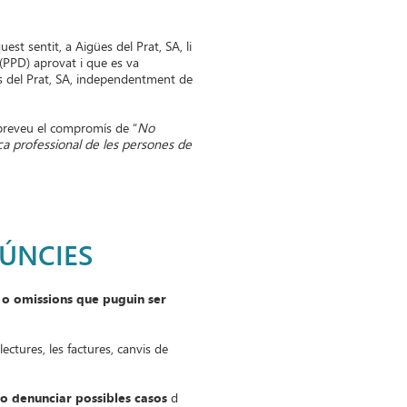
t sentit, a Aigües del Prat, SA, li
(PPD) aprovat i que es va
es del Prat, SA, independentment de
t preveu el compromís de “
No
ca professional de les persones de
NÚNCIES
 o omissions que puguin ser
ectures, les factures, canvis de
o denunciar possibles casos
d