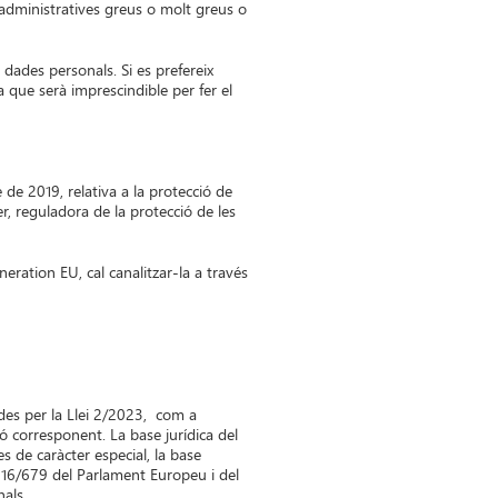
s administratives greus o molt greus o
dades personals. Si es prefereix
ja que serà imprescindible per fer el
de 2019, relativa a la protecció de
r, reguladora de la protecció de les
eration EU, cal canalitzar-la a través
des per la Llei 2/2023, com a
ió corresponent. La base jurídica del
s de caràcter especial, la base
) 2016/679 del Parlament Europeu i del
nals.