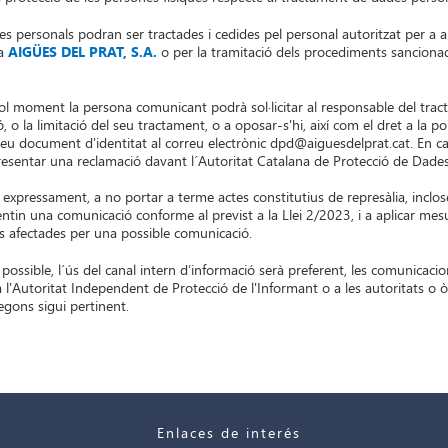
s personals podran ser tractades i cedides pel personal autoritzat per a a
 a
AIGÜES DEL PRAT, S.A.
o per la tramitació dels procediments sancionad
ol moment la persona comunicant podrà sol·licitar al responsable del tract
ó, o la limitació del seu tractament, o a oposar-s'hi, així com el dret a la p
eu document d'identitat al correu electrònic dpd@aiguesdelprat.cat. En c
resentar una reclamació davant l´Autoritat Catalana de Protecció de Dades
xpressament, a no portar a terme actes constitutius de represàlia, inclo
ntin una comunicació conforme al previst a la Llei 2/2023, i a aplicar mes
s afectades per una possible comunicació.
possible, l´ús del canal intern d’informació serà preferent, les comunicac
 l'Autoritat Independent de Protecció de l'Informant o a les autoritats o
segons sigui pertinent.
Enlaces de interés