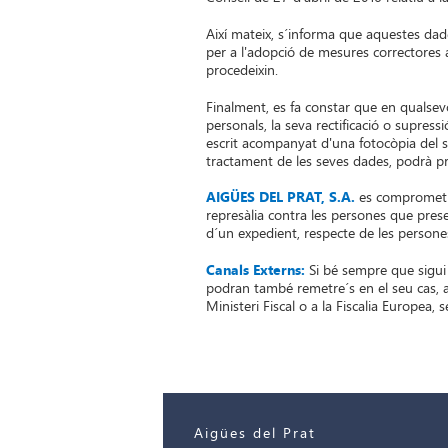
Així mateix, s´informa que aquestes dade
per a l'adopció de mesures correctores
procedeixin.
Finalment, es fa constar que en qualsev
personals, la seva rectificació o supressi
escrit acompanyat d'una fotocòpia del s
tractament de les seves dades, podrà p
AIGÜES DEL PRAT, S.A.
es compromet e
represàlia contra les persones que prese
d´un expedient, respecte de les persone
Canals Externs:
Si bé sempre que sigui 
podran també remetre´s en el seu cas, a
Ministeri Fiscal o a la Fiscalia Europea, 
Aigües del Prat