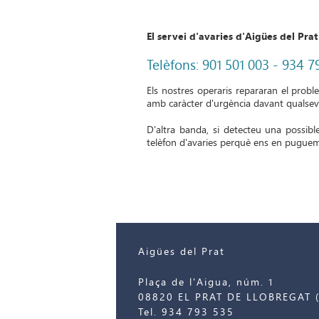
El servei d'avaries d'Aigües del Prat
Telèfons: 901 501 003 -
934 7
Els nostres operaris repararan el probl
amb caràcter d'urgència davant qualsevol
D'altra banda, si detecteu una possible
telèfon d'avaries perquè ens en puguem
Aigües del Prat
Plaça de l'Aigua, núm. 1
08820 EL PRAT DE LLOBREGAT (
Tel. 934 793 535