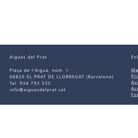
Aigües del Prat
En
Ma
Plaça de l'Aigua, núm. 1
Pr
08820 EL PRAT DE LLOBREGAT (Barcelona)
Av
Tel. 934 793 535
Ac
info@aiguesdelprat.cat
Fo