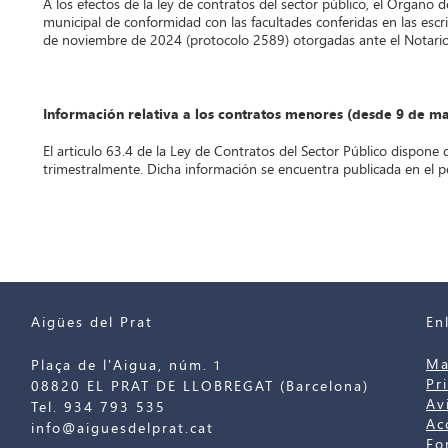
A los efectos de la ley de contratos del sector público, el Órgano 
municipal de conformidad con las facultades conferidas en las esc
de noviembre de 2024 (protocolo 2589) otorgadas ante el Notario 
Información relativa a los contratos menores (desde 9 de m
El articulo 63.4 de la Ley de Contratos del Sector Público dispone 
trimestralmente. Dicha información se encuentra publicada en el per
Aigües del Prat
En
Ma
Plaça de l'Aigua, núm. 1
Pr
08820 EL PRAT DE LLOBREGAT (Barcelona)
Av
Tel. 934 793 535
Ac
info@aiguesdelprat.cat
Fo