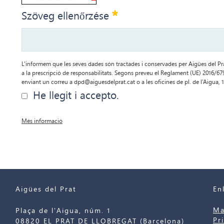
Szükséges
Szöveg ellenőrzése
L’informem que les seves dades són tractades i conservades per Aigües del Prat
a la prescripció de responsabilitats. Segons preveu el Reglament (UE) 2016/679 p
enviant un correu a dpd@aiguesdelprat.cat o a les oficines de pl. de l’Aigua, 1
He llegit i accepto.
Més informació
Aigües del Prat
En
Ma
Plaça de l'Aigua, núm. 1
Pr
08820 EL PRAT DE LLOBREGAT (Barcelona)