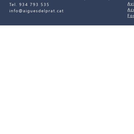
Av
Tel. 934 793 535
Ac
info@aiguesdelprat.cat
Fo