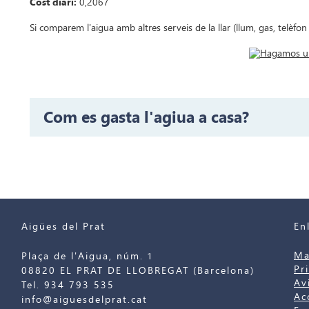
Cost diari:
0,2067
Si comparem l'aigua amb altres serveis de la llar (llum, gas, telèfon
Com es gasta l'agiua a casa?
Aigües del Prat
En
Ma
Plaça de l'Aigua, núm. 1
Pr
08820 EL PRAT DE LLOBREGAT (Barcelona)
Av
Tel. 934 793 535
Ac
info@aiguesdelprat.cat