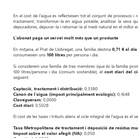
En el cost de l'aigua es reflecteixen tot el conjunt de processos i 
tractament, transformar-la en aigua potable, analitzar la seva qual
depuradores, depurar-la i retornar-la al medi natural en el millor es
L'abonat paga un servei molt més que un producte
En mitjana, al Prat de Llobregat, una família destina
0,71 € al dia
consumeixen uns
100 litres
per persona i dia.
Si considerem una família de tres membres (que és la família pr
100 litres/persona i dia (consum sostenible), el
cost diari del c
següent:
Captació, tractament i distribució:
0,3380
Cànon de l'aigua (impost principalment ecològic):
0,1648
Clavegueram:
0,0000
Cost diari:
0,5028
El cost de les taxes i tributs aliens al cicle integral de l'aigua és el 
Taxa Metropolitana de tractament i deposició de residus mu
Impost sobre el valor afegit (IVA):
0,050