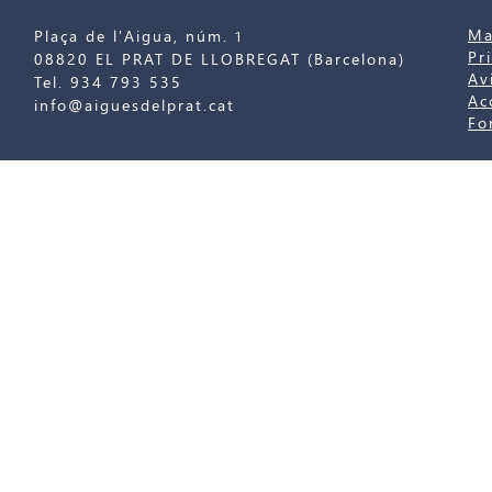
Ma
Plaça de l'Aigua, núm. 1
Pr
08820 EL PRAT DE LLOBREGAT (Barcelona)
Av
Tel. 934 793 535
Ac
info@aiguesdelprat.cat
Fo