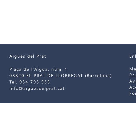
Aigües del Prat
En
Ma
Plaça de l'Aigua, núm. 1
Pr
08820 EL PRAT DE LLOBREGAT (Barcelona)
Av
Tel. 934 793 535
Ac
info@aiguesdelprat.cat
Fo