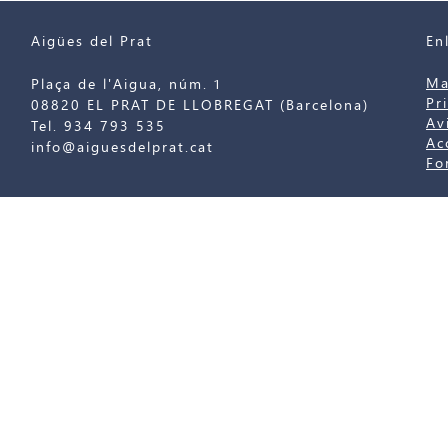
Aigües del Prat
En
Ma
Plaça de l'Aigua, núm. 1
Pr
08820 EL PRAT DE LLOBREGAT (Barcelona)
Av
Tel. 934 793 535
Ac
info@aiguesdelprat.cat
Fo