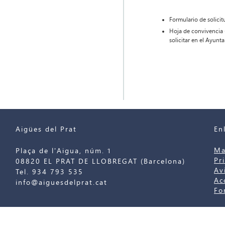
Formulario de solicit
Hoja de convivencia
solicitar en el Ayunt
Aigües del Prat
En
Ma
Plaça de l'Aigua, núm. 1
Pr
08820 EL PRAT DE LLOBREGAT (Barcelona)
Av
Tel. 934 793 535
Ac
info@aiguesdelprat.cat
Fo