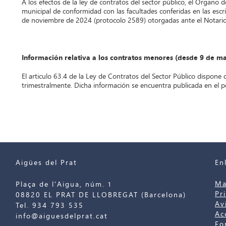
A los efectos de la ley de contratos del sector público, el Órgano 
municipal de conformidad con las facultades conferidas en las esc
de noviembre de 2024 (protocolo 2589) otorgadas ante el Notario 
Información relativa a los contratos menores (desde 9 de m
El articulo 63.4 de la Ley de Contratos del Sector Público dispone 
trimestralmente. Dicha información se encuentra publicada en el per
Aigües del Prat
En
Ma
Plaça de l'Aigua, núm. 1
Pr
08820 EL PRAT DE LLOBREGAT (Barcelona)
Av
Tel. 934 793 535
Ac
info@aiguesdelprat.cat
Fo