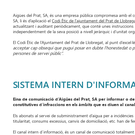
Aigües del Prat, SA, és una empresa pública compromesa amb el comp
SA, li és d’aplicació el
Codi Ètic de l'ajuntament del Prat de Llobreg
actualitzant i auditant periòdicament, que conté unes instruccions 
independentment de la seva posició a nivell jeràrquic i d’unitat org
El Codi Ètic de l’Ajuntament del Prat de Llobregat, al punt d’excel·
acceptar cap obsequi que pugui posar en dubte l’honestedat o pug
persones de servei públic”.
SISTEMA INTERN D'INFORMA
Eina de comunicació d’Aigües del Prat, SA per informar o d
constitutives d´infraccions en els àmbits que es diuen al canal
Els abonats al servei de subministrament d’aigua per a incidències o
titularitat, consums excessius, canvis de domiciliació, etc. han de fe
El canal intern d´informació, és un canal de comunicació totalment 