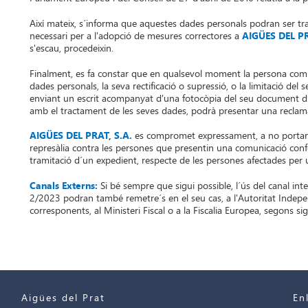
Així mateix, s´informa que aquestes dades personals podran ser tra
necessari per a l'adopció de mesures correctores a
AIGÜES DEL PR
s'escau, procedeixin.
Finalment, es fa constar que en qualsevol moment la persona comuni
dades personals, la seva rectificació o supressió, o la limitació del 
enviant un escrit acompanyat d'una fotocòpia del seu document d'i
amb el tractament de les seves dades, podrà presentar una reclama
AIGÜES DEL PRAT, S.A.
es compromet expressament, a no portar a
represàlia contra les persones que presentin una comunicació confor
tramitació d´un expedient, respecte de les persones afectades per
Canals Externs:
Si bé sempre que sigui possible, l´ús del canal in
2/2023 podran també remetre´s en el seu cas, a l'Autoritat Indepe
corresponents, al Ministeri Fiscal o a la Fiscalia Europea, segons sig
Aigües del Prat
En