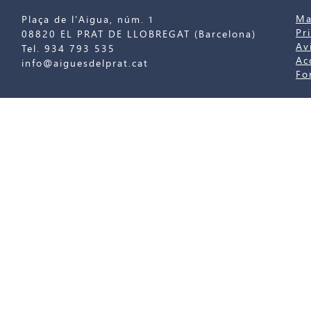
Ma
Plaça de l'Aigua, núm. 1
Pr
08820 EL PRAT DE LLOBREGAT (Barcelona)
Av
Tel. 934 793 535
Ac
info@aiguesdelprat.cat
Fo