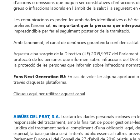
d´accions o omissions que puguin ser constitutives d’infraccions de
greus o infraccions laborals en l´àmbit de la salut i la seguretat en e
Les comunicacions es poden fer amb dades identificatives o bé de f
prefereix l’anonimat,
és important que la persona que interposi
imprescindible per fer el seguiment posterior de la tramitació.
Amb l’anonimat, el canal de denúncies garanteix la confidencialitat
Aquesta eina sorgeix de la Directiva (UE) 2019/1937 del Parlament E
protecció de les persones que informen sobre infraccions del Dret 
la protecció de les persones que informin sobre infraccions normativ
Fons Next Generation EU:
En cas de voler fer alguna aportació o 
través d’aquesta plataforma.
Cliqueu aquí per utilitzar aquest canal
AIGÜES DEL PRAT, S.A.
tractarà les dades personals incloses en 
responsable del tractament, amb la finalitat de poder gestionar-les 
jurídica del tractament serà el compliment d'una obligació legal, de
especial, la base jurídica serà l'interès públic essencial i altres pre
Parlament Europeu i del Consell de 27 d'abril de 2016 relatiu a la 