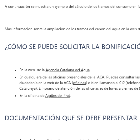
A continuación se muestra un ejemplo del cálculo de los tramos del consumo en f
Más información sobre la ampliación de los tramos del canon del agua en la web d
¿CÓMO SE PUEDE SOLICITAR LA BONIFICACI
En la web de la
Agencia Catalana del Agua
.
En cualquiera de las oficinas presenciales de la ACA. Puedes consultar las 
ciudadanía en la web de la ACA (
oficinas
) o bien llamando al 012 (teléfon
Catalunya). El horario de atención de las oficinas es de lunes a viernes de 
En la oficina de
Aigües del Prat
.
DOCUMENTACIÓN QUE SE DEBE PRESENTAR