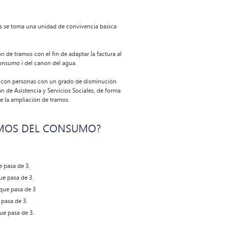
os se toma una unidad de convivencia básica
 de tramos con el fin de adaptar la factura al
consumo i del canon del agua.
ia con personas con un grado de disminución
n de Asistencia y Servicios Sociales, de forma
 la ampliación de tramos.
AMOS DEL CONSUMO?
 pasa de 3.
e pasa de 3.
que pasa de 3
pasa de 3.
ue pasa de 3.