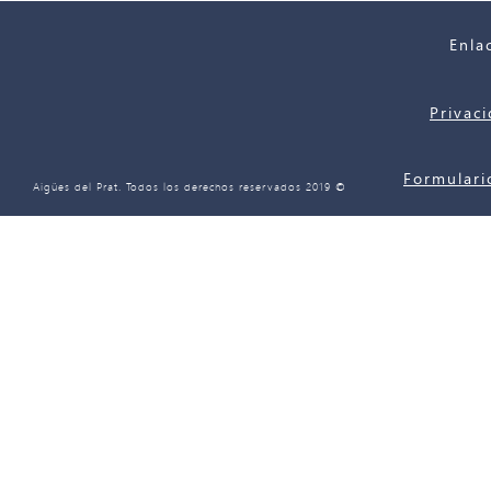
Enla
Privac
Formulari
© 2019 Aigües del Prat. Todos los derechos reservados